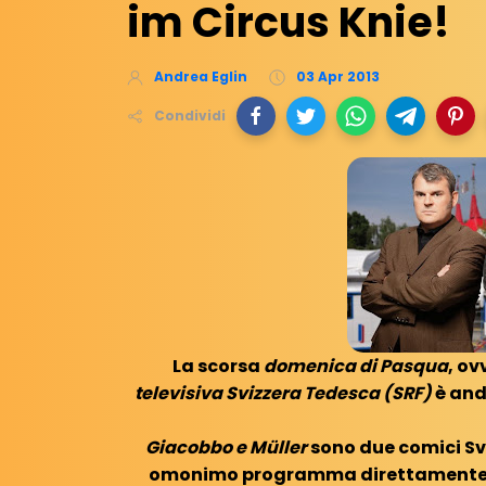
im Circus Knie!
Andrea Eglin
03 Apr 2013
Condividi
La scorsa
domenica di Pasqua
, ov
televisiva Svizzera Tedesca (SRF)
è and
Giacobbo e Müller
sono due comici Sv
omonimo programma direttamente s