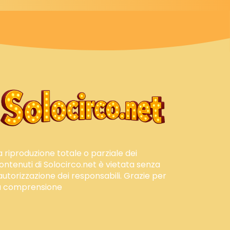
a riproduzione totale o parziale dei
ontenuti di Solocirco.net è vietata senza
'autorizzazione dei responsabili. Grazie per
a comprensione