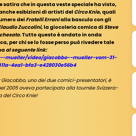
satira che in questa veste speciale ha visto,
anche esibizioni di artisti del
Circo Knie
, quali
 numero dei
Fratelli Errani
alla bascula con gli
laudio Zuccolini
, la giocoleria comica di
Steve
ochesato
. Tutto questo è andato in onda
a, per chi se lo fosse perso può rivedere tale
ma
al seguente link:
bo--mueller/video/giacobbo--mueller-vom-31-
411a-4ea1-bfa3-e428030e56b4
tor Giacobbo, uno dei due comici-presentatori, è
i nel 2005 aveva partecipato alla tournée Svizzera-
 del Circo Knie!