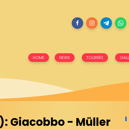
HOME
NEWS
TOURNÉE
GALL
): Giacobbo - Müller