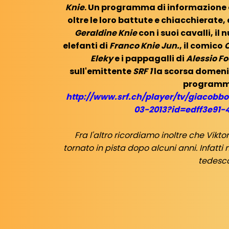
Knie
. Un programma di informazione e 
oltre le loro battute e chiacchierate, 
Geraldine Knie
con i suoi cavalli, il
elefanti di
Franco Knie Jun.
, il comico
C
Eleky
e i pappagalli di
Alessio F
sull'emittente
SRF 1
la scorsa domenic
program
http://www.srf.ch/player/tv/giacob
03-2013?id=edff3e91-
Fra l'altro ricordiamo inoltre che Vik
tornato in pista dopo alcuni anni. Infatt
tedesca