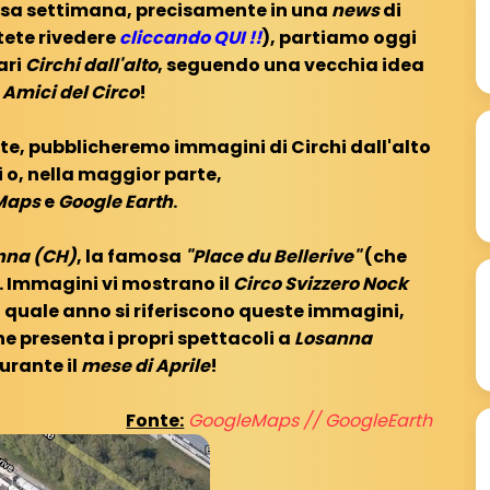
sa settimana, precisamente in una
news
di
tete rivedere
cliccando QUI !!
), partiamo oggi
ari
Circhi dall'alto
, seguendo una vecchia idea
 Amici del Circo
!
ite, pubblicheremo immagini di Circhi dall'alto
i o, nella maggior parte,
Maps
e
Google Earth
.
nna (CH)
, la famosa
"Place du Bellerive"
(che
. Immagini vi mostrano il
Circo Svizzero Nock
quale anno si riferiscono queste immagini,
e presenta i propri spettacoli a
Losanna
rante il
mese di Aprile
!
Fonte:
GoogleMaps // GoogleEarth