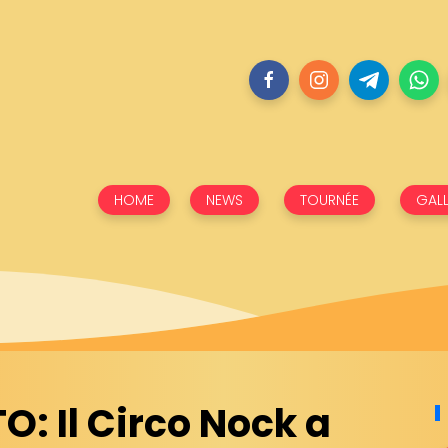
HOME
NEWS
TOURNÉE
GALL
O: Il Circo Nock a