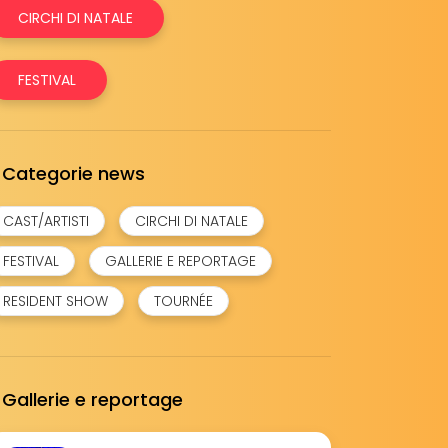
CIRCHI DI NATALE
FESTIVAL
Categorie news
CAST/ARTISTI
CIRCHI DI NATALE
FESTIVAL
GALLERIE E REPORTAGE
RESIDENT SHOW
TOURNÉE
Gallerie e reportage