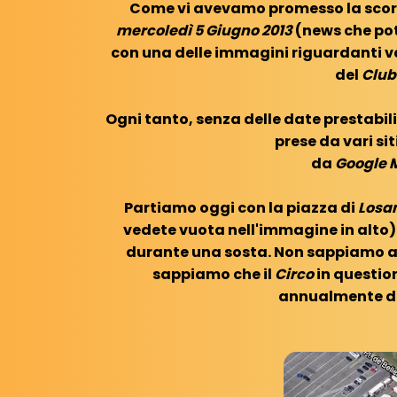
Come vi avevamo promesso la scor
mercoledì 5 Giugno 2013
(news che po
con una delle immagini riguardanti v
del
Club
Ogni tanto, senza delle date prestabil
prese da vari sit
da
Google 
Partiamo oggi con la piazza di
Losa
vedete vuota nell'immagine in alto)
durante una sosta. Non sappiamo a 
sappiamo che il
Circo
in question
annualmente du