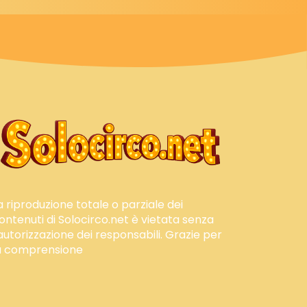
a riproduzione totale o parziale dei
ontenuti di Solocirco.net è vietata senza
'autorizzazione dei responsabili. Grazie per
a comprensione