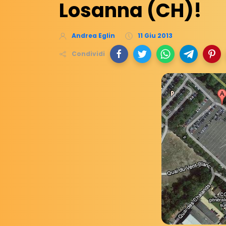
Losanna (CH)!
Andrea Eglin
11 Giu 2013
Condividi