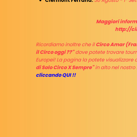
Clermont Ferrand:
30 Agosto - 1° Se
Maggiori informa
http://c
Ricordiamo inoltre che il
Circo Amar (Fra
il Circo oggi ??"
dove potete trovare tourn
Europei! La pagina la potete visualizzare
di Solo Circo X Sempre"
in alto nel nostr
cliccando QUI !!