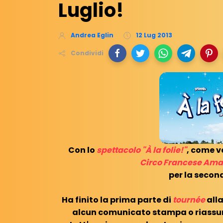
Luglio!
Andrea Eglin
12 Lug 2013
Condividi
Con lo
spettacolo "À la folie!"
, come v
Circo Francese Am
per la secon
Ha finito la prima parte di
tournée
alla
alcun comunicato stampa o riassun