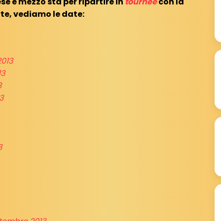
se e mezzo sta per ripartire in
tournée
con la
te, vediamo le date:
2013
13
3
3
3