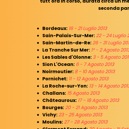
tutt'ora in corso, durata circa un me
seconda par
Bordeaux:
16 - 21 Luglio 2013
Sain-Palais-Sur-Mer:
22 - 24 Luglio 
Sain-Martin-de-Re:
26 - 31 Luglio 20
La Tranche Sur Mer:
1° - 2 Agosto 201
Les Sables d'Olonne:
3 - 5 Agosto 201
Sion L'Ocean:
6 - 7 Agosto 2013
Noirmoutier:
8 - 10 Agosto 2013
Pornichet:
11 - 12 Agosto 2013
La Roche-sur-Yon:
13 - 14 Agosto 201
Challans:
15 Agosto 2013
Châteauroux:
17 - 18 Agosto 2013
Bourges:
20 - 21 Agosto 2013
Vichy:
23 - 25 Agosto 2013
Moulins:
27 - 28 Agosto 2013