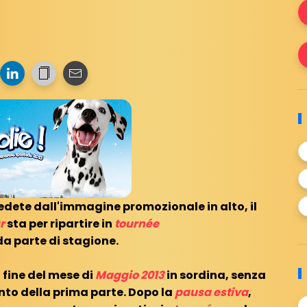
edete dall'immagine promozionale in alto, il
ar
sta per ripartire in
tournée
da parte di stagione.
 fine del mese di
Maggio 2013
in sordina, senza
to della prima parte. Dopo la
pausa estiva
,