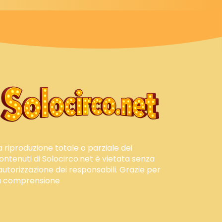
a riproduzione totale o parziale dei
ontenuti di Solocirco.net è vietata senza
'autorizzazione dei responsabili. Grazie per
a comprensione