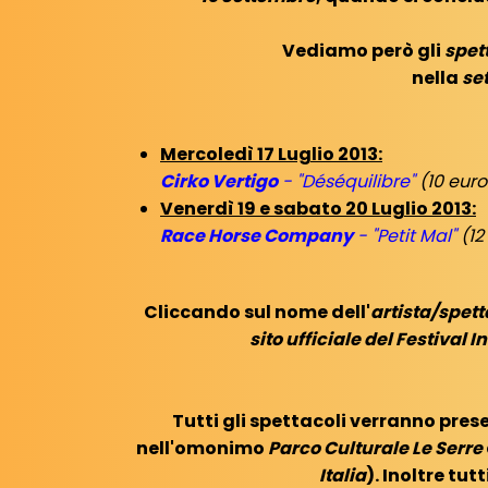
Vediamo però gli
spet
nella
se
Mercoledì 17 Luglio 2013:
Cirko Vertigo
- "Déséquilibre"
(10 euro
Venerdì 19 e sabato 20 Luglio 2013:
Race Horse Company
- "Petit Mal"
(12
Cliccando sul nome dell'
artista/spet
sito ufficiale del Festival 
Tutti gli spettacoli verranno pres
nell'omonimo
Parco Culturale Le Serre
Italia
). Inoltre tut