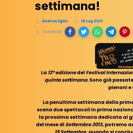
settimana!
Andrea Eglin
16 Lug 2013
Condividi
La
12° edizione
del
Festival Internazion
quinta settimana
. Sono già passat
pienoni e 
La penultima settimana della prima
scena due spettacoli in prima nazional
la prossima settimana dedicata ai gio
del mese di
Settembre 2013
, potremo as
15 Settembre
, quando si concl