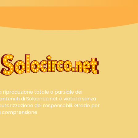
a riproduzione totale o parziale dei
ontenuti di Solocirco.net è vietata senza
'autorizzazione dei responsabili. Grazie per
a comprensione