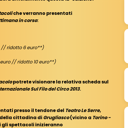
tacoli
che verranno presentati
ttimana in corso
:
 // ridotto 6 euro**)
 euro // ridotto 10 euro**)
tacolo
potrete visionare la relativa scheda sul
Internazionale Sul Filo del Circo 2013
.
entati presso il tendone del
Teatro Le Serre
,
della cittadina di
Grugliasco
(vicino a
Torino -
ti gli spettacoli inizieranno