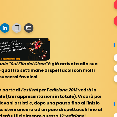
ale "Sul Filo del Circo"
è già arrivata alla sua
e quattro settimane di spettacoli con molti
successi favolosi.
 parte di
Festival
per l'
edizione 2013
vedrà in
e (tre rappresentazioni in totale). Vi sarà poi
vani artisti e, dopo una pausa fino all'inizio
sistere ancora ad un paio di spettacoli fino al
uderà ufficialmente questa
12° edizione
!