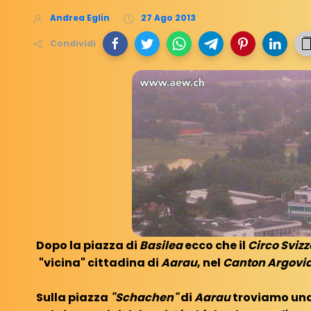
Andrea Eglin
27 Ago 2013
Condividi
Dopo la piazza di
Basilea
ecco che il
Circo Sviz
"vicina" cittadina di
Aarau
, nel
Canton Argovia 
Sulla piazza
"Schachen"
di
Aarau
troviamo un