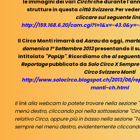
le immagini dei vari
Circhi
che durante l'ann
strutture in questa
città Svizzera
. Per vede
cliccare sul seguente lin
http://159.168.6.20/cam.cgi?l=1&x=-43.0&y=
Il Circo Monti rimarrà ad
Aarau
da oggi,
marte
domenica 1° Settembre 2013
presentando il s
intitolato
"PopUp"
. Ricordiamo che
al seguente
Reportage
pubblicato da
Solo Circo X Sempre
Circo Svizzero Monti
http://www.solocirco.blogspot.ch/2013/06/re
monti-ch.html
Il link alla webcam lo potete trovare nella sezione "E
menù destro, cliccando poi nella sottosezione "Ci
relativo Circo, oppure più in basso nella sezion
sempre nel menù destro, evidentemente cliccand