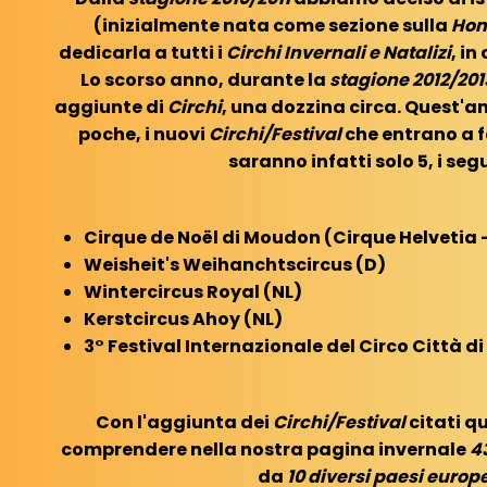
(inizialmente nata come sezione sulla
Hom
dedicarla a tutti i
Circhi Invernali e Natalizi
, in
Lo scorso anno, durante la
stagione 2012/201
aggiunte di
Circhi
, una dozzina circa. Quest'
poche, i nuovi
Circhi/Festival
che entrano a f
saranno infatti solo 5, i seg
Cirque de Noël di Moudon (Cirque Helvetia 
Weisheit's Weihanchtscircus (D)
Wintercircus Royal (NL)
Kerstcircus Ahoy (NL)
3° Festival Internazionale del Circo Città di
Con l'aggiunta dei
Circhi/Festival
citati q
comprendere nella nostra pagina invernale
4
da
10 diversi paesi europ