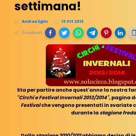
settimana!
Andrea Eglin
13 Ott 2013
Condividi
Sta per partire anche quest'anno la nostra f
"Circhi e Festival Invernali 2013/2014"
, pagina d
Festival
che vengono presentati in svariate c
durante la
stagione fred
Dalla
stagione 2010/2011
abbiamo deciso di is