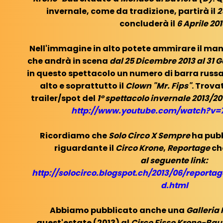
invernale, come da tradizione, partirà il
2
concluderà il
6 Aprile 20
Nell'immagine in alto potete ammirare il man
che andrà in scena
dal 25 Dicembre 2013 al 31 
in questo spettacolo un numero di barra russa,
alto e soprattutto il
Clown "Mr. Fips"
. Trova
trailer/spot del
1° spettacolo invernale 2013/20
http://www.youtube.com/watch?v
Ricordiamo che
Solo Circo X Sempre
ha pub
riguardante il
Circo Krone
,
Reportage
ch
al seguente link:
http://solocirco.blogspot.ch/2013/06/reporta
d.html
Abbiamo pubblicato anche una
Galleria 
quest'estate (2013) al
Circo Fisso Krone-Ba