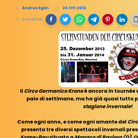
Andrea Eglin
24 Ott 2013
Condividi
Il
Circo Germanico Krone
è ancora in tournée 
paio di settimane, ma ha già quasi tutto p
stagione invernale
!
Come ogni anno, e come ogni amante del
Cir
presenta tre diversi spettacoli invernali press
Krone-Bau
situato a
Monaco di Baviera (D)
. 