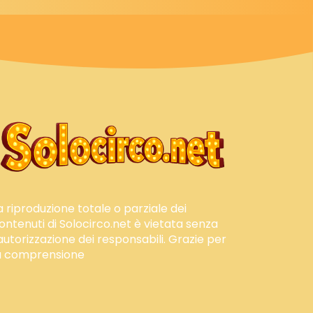
a riproduzione totale o parziale dei
ontenuti di Solocirco.net è vietata senza
'autorizzazione dei responsabili. Grazie per
a comprensione