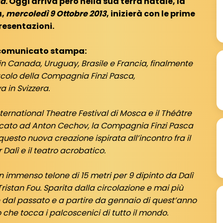
ca
. Oggi arriva però nella sua terra natale, la
a,
mercoledì 9 Ottobre 2013
, inizierà con le prime
resentazioni.
l comunicato stampa:
in Canada, Uruguay, Brasile e Francia, finalmente
tacolo della Compagnia Finzi Pasca,
va in Svizzera.
ernational Theatre Festival di Mosca e il Théâtre
icato ad Anton Cechov, la Compagnia Finzi Pasca
 questo nuova creazione ispirata all’incontro fra il
Dalì e il teatro acrobatico.
 un immenso telone di 15 metri per 9 dipinto da Dalì
Tristan Fou. Sparita dalla circolazione e mai più
 dal passato e a partire da gennaio di quest’anno
 che tocca i palcoscenici di tutto il mondo.