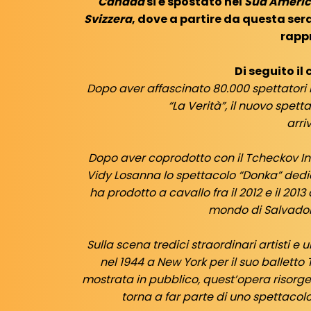
Canada
si è spostato nel
Sud Ameri
Svizzera
, dove a partire da questa ser
rapp
Di seguito i
Dopo aver affascinato 80.000 spettatori 
“La Verità”, il nuovo spet
arri
Dopo aver coprodotto con il Tcheckov Int
Vidy Losanna lo spettacolo “Donka” ded
ha prodotto a cavallo fra il 2012 e il 2013
mondo di Salvador 
Sulla scena tredici straordinari artisti e
nel 1944 a New York per il suo balletto 
mostrata in pubblico, quest’opera risorge
torna a far parte di uno spettacolo