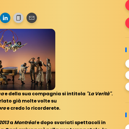
ca
e della sua compagnia si intitola
"La Verità"
.
lato già molte volte su
pre
e credo lo ricorderete.
2013
a
Montréal
e dopo svariati spettacoli in