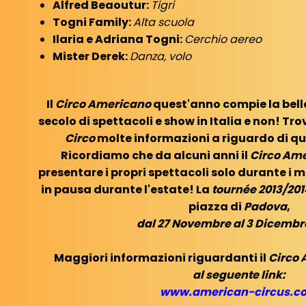
Alfred Beaoutur:
Tigri
Togni Family:
Alta scuola
Ilaria e Adriana Togni:
Cerchio aereo
Mister Derek:
Danza, volo
Il
Circo Americano
quest'anno compie la bell
secolo di spettacoli e show in Italia e non! Tro
Circo
molte informazioni a riguardo di 
Ricordiamo che da alcuni anni il
Circo Am
presentare i propri spettacoli solo durante i m
in pausa durante l'estate! La
tournée 2013/20
piazza di
Padova
,
dal 27 Novembre al 3 Dicembr
Maggiori informazioni riguardanti il
Circo
al seguente link:
www.american-circus.c