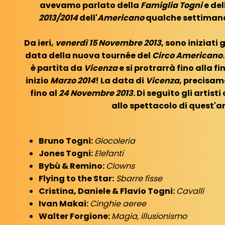
avevamo parlato della
Famiglia Togni
e del
2013/2014
dell'
Americano
qualche settimana 
Da ieri,
venerdì 15 Novembre 2013
, sono iniziati 
data della nuova tournée del
Circo Americano
è partita da
Vicenza
e si protrarrà fino alla f
inizio
Marzo 2014
! La data di
Vicenza
, precisam
fino al
24 Novembre 2013
. Di seguito gli artis
allo spettacolo di quest'a
Bruno Togni:
Giocoleria
Jones Togni:
Elefanti
Bybù & Remino:
Clowns
Flying to the Star:
Sbarre fisse
Cristina, Daniele & Flavio Togni:
Cavalli
Ivan Makai:
Cinghie aeree
Walter Forgione:
Magia, illusionismo