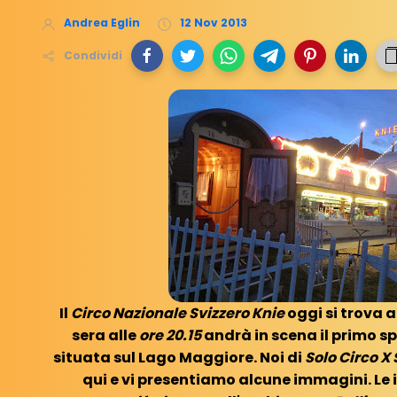
Andrea Eglin
12 Nov 2013
Condividi
Il
Circo Nazionale Svizzero Knie
oggi si trova 
sera alle
ore 20.15
andrà in scena il primo sp
situata sul Lago Maggiore. Noi di
Solo Circo X
qui e vi presentiamo alcune immagini. Le 