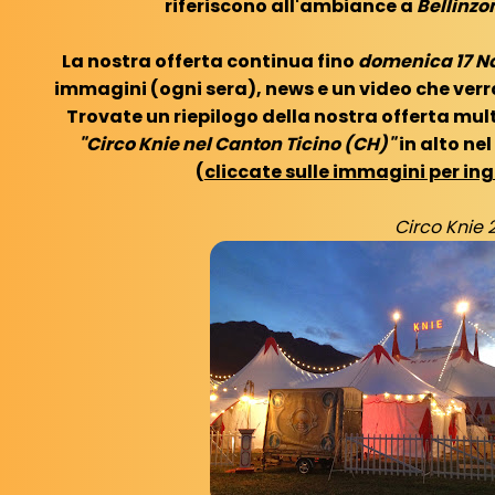
riferiscono all'ambiance a
Bellinzo
La nostra offerta continua fino
domenica 17 N
immagini (ogni sera), news e un video che ver
Trovate un riepilogo della nostra offerta mul
"Circo Knie nel Canton Ticino (CH)"
in alto ne
(
cliccate sulle immagini per ing
Circo Knie 