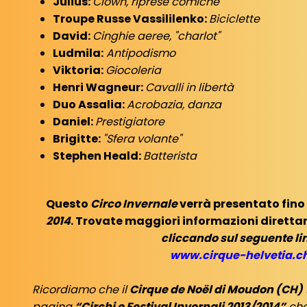
Julius:
Clown, riprese comiche
Troupe Russe Vassililenko:
Biciclette
David:
Cinghie aeree, "charlot"
Ludmila:
Antipodismo
Viktoria:
Giocoleria
Henri Wagneur:
Cavalli in libertà
Duo Assalia:
Acrobazia, danza
Daniel:
Prestigiatore
Brigitte:
"Sfera volante"
Stephen Heald:
Batterista
Questo
Circo Invernale
verrà presentato fino
2014
. Trovate maggiori informazioni direttam
cliccando sul seguente li
www.cirque-helvetia.c
Ricordiamo che il
Cirque de Noël di Moudon (CH)
pagina
“Circhi e Festival Invernali 2013/2014”
che