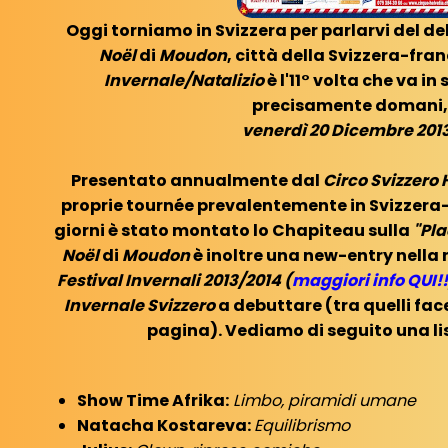
Oggi torniamo in Svizzera per parlarvi del de
Noël
di
Moudon
, città della Svizzera-fra
Invernale/Natalizio
è l'11° volta che va i
precisamente domani
venerdì 20 Dicembre 201
Presentato annualmente dal
Circo Svizzero 
proprie tournée prevalentemente in Svizzera-
giorni è stato montato lo Chapiteau sulla
"Pl
Noël
di
Moudon
è inoltre una new-entry nella
Festival Invernali 2013/2014 (
maggiori info QUI!!
Invernale Svizzero
a debuttare (tra quelli fac
pagina). Vediamo di seguito una list
Show Time Afrika:
Limbo, piramidi umane
Natacha Kostareva:
Equilibrismo