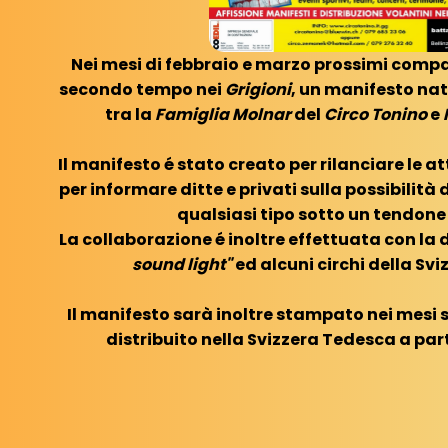
Nei mesi di febbraio e marzo prossimi compa
secondo tempo nei
Grigioni
, un manifesto na
tra la
Famiglia Molnar
del
Circo Tonino
e
Il manifesto é stato creato per rilanciare le at
per informare ditte e privati sulla possibilità 
qualsiasi tipo sotto un tendone 
La collaborazione é inoltre effettuata con la d
sound light"
ed alcuni circhi della Sv
Il manifesto sarà inoltre stampato nei mesi s
distribuito nella Svizzera Tedesca a par