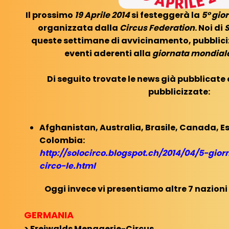
Il prossimo
19 Aprile 2014
si festeggerà la
5° gio
organizzata dalla
Circus Federation
. Noi di
S
queste settimane di avvicinamento, pubbliciz
eventi aderenti alla
giornata mondiale
Di seguito trovate le news già pubblicate e
pubblicizzate:
Afghanistan, Australia, Brasile, Canada, Es
Colombia:
http://solocirco.blogspot.ch/2014/04/5-gio
circo-le.html
Oggi invece vi presentiamo altre 7 nazioni c
GERMANIA
> Freiwalds Menagerie-Circus