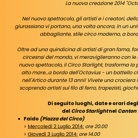
La nuova creazione 2014 "Octa
Nel nuovo spettacolo, gli artisti e i creatori, 
giurassiana vi portano, una volta ancora, in un un
abbagliante, stile circo moderno, a bordo
Oltre ad una quindicina di artisti di gran fama, fo
circesnsi del mondo, vi meraviglieranno con le l
nuovo spettacolo, il Circo Starlight, trasforma la 
alto mare...a bordo dell'Octavius - un battello c
nell'Artico durante 13 anni! Vivete una crociera
scoprendo artisti sul filo di ferro, trapezisti, gioch
Di seguito luoghi, date e orari degl
del
Circo Starlight
nel
Canton 
Faido
(Piazza del Circo)
>
Mercoledì 2 Luglio 2014:
ore 20.00
>
Giovedì 3 Luglio 2014:
ore 14.00