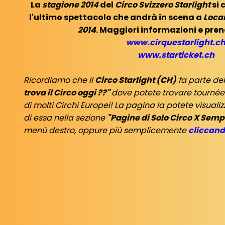
La
stagione 2014
del
Circo Svizzero Starlight
si 
l'ultimo spettacolo che andrà in scena a
Loca
2014
. Maggiori informazioni e pren
www.cirquestarlight.c
www.starticket.ch
Ricordiamo che il
Circo Starlight (CH)
fa parte de
trova il Circo oggi ??"
dove potete trovare tourné
di molti Circhi Europei! La pagina la potete visual
di essa nella sezione
"Pagine di Solo Circo X Semp
menù destro, oppure più semplicemente
cliccand