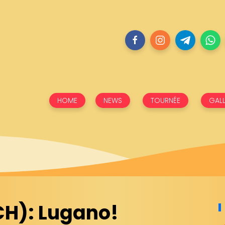
HOME
NEWS
TOURNÉE
GALL
CH): Lugano!