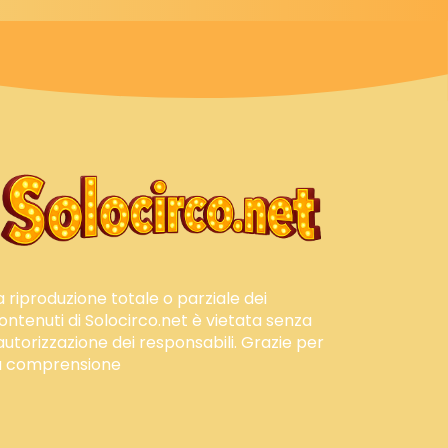
a riproduzione totale o parziale dei
ontenuti di Solocirco.net è vietata senza
'autorizzazione dei responsabili. Grazie per
a comprensione