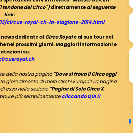
il tendone del Circo")
direttamente
al seguente
link:
/03/circus-royal-ch-la-stagione-2014.html
 news dedicate al
Circo Royal
e al suo tour nel
he nei prossimi giorni. Maggiori informazioni e
otazioni su:
ircusroyal.ch
te della nostra pagina
"Dove si trova il Circo oggi
e giornalmente di molti Circhi Europei! La pagina
 di essa nella sezione
"Pagine di Solo Circo X
 oppure più semplicemente
cliccando QUI !!