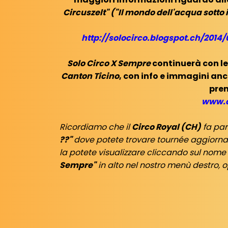
Circuszelt" ("Il mondo dell'acqua sotto 
http://solocirco.blogspot.ch/2014
Solo Circo X Sempre
continuerà con le
Canton Ticino
, con info e immagini anc
pren
www.c
Ricordiamo che il
Circo Royal (CH)
fa par
??"
dove potete trovare tournée aggiornat
la potete visualizzare cliccando sul nome
Sempre"
in alto nel nostro menù destro,