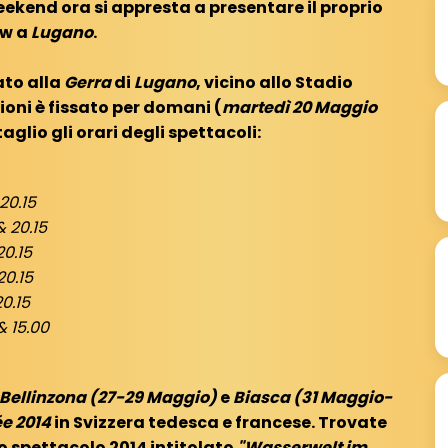
ekend ora si appresta a presentare il proprio
w a
Lugano
.
ato alla
Gerra
di
Lugano
, vicino allo Stadio
ioni è fissato per domani (
martedì 20 Maggio
aglio gli orari degli spettacoli:
20.15
& 20.15
20.15
20.15
20.15
& 15.00
Bellinzona (27-29 Maggio)
e
Biasca (31 Maggio-
e 2014
in Svizzera tedesca e francese. Trovate
o spettacolo 2014 intitolato
"Wasserwelt im