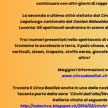
continuare con altri giorni di rapp
La seconda e ultima città visitata dal
Cir
capoluogo cantonale del
Canton Nidwaldo
Lucerna
. Gli spettacoli andranno in scena
d
Tra i numeri presentati nello spettacolo d
troviamo le acrobazie a terra, il palo cinese, 
verticali, clown, trapezio, stoffe aeree, giocol
altro!
Maggiori informazioni s
www.circusbasilisk.ch
Trovate il
Circo Basilisk
anche in una delle nos
facente parte della serie
"Circhi dall'alto/St
Galleria citata
al seguente 
http://solocirco.blogspot.ch/2014/02/circhi