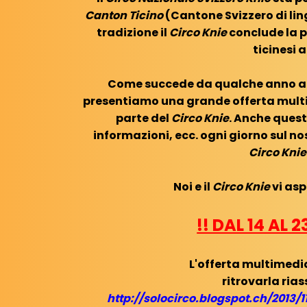
Canton Ticino
(Cantone Svizzero di lin
tradizione il
Circo Knie
conclude la 
ticinesi 
Come succede da qualche anno a 
presentiamo una grande offerta multi
parte del
Circo Knie
. Anche quest
informazioni, ecc. ogni giorno sul no
Circo Knie
Noi e il
Circo Knie
vi as
!! DAL 14 AL 
L'offerta multimedi
ritrovarla rias
http://solocirco.blogspot.ch/2013/