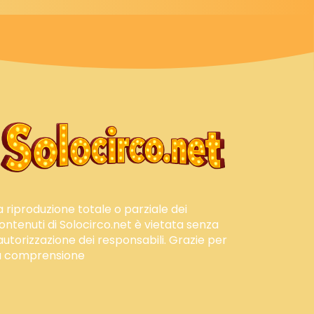
a riproduzione totale o parziale dei
ontenuti di Solocirco.net è vietata senza
'autorizzazione dei responsabili. Grazie per
a comprensione