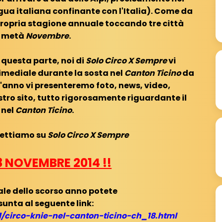
gua italiana confinante con l'Italia). Come da
propria stagione annuale toccando tre città
a metà
Novembre
.
questa parte, noi di
Solo Circo X Sempre
vi
mediale durante la sosta nel
Canton Ticino
da
'anno vi presenteremo foto, news, video,
stro sito, tutto rigorosamente riguardante il
nel
Canton Ticino
.
pettiamo su
Solo Circo X Sempre
23 NOVEMBRE 2014 !!
ale dello scorso anno potete
sunta al seguente link:
11/circo-knie-nel-canton-ticino-ch_18.html