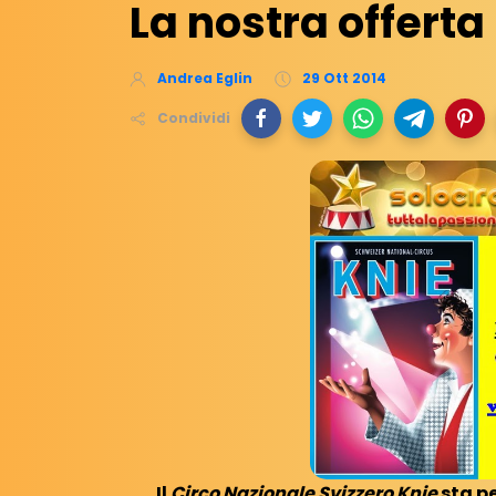
La nostra offert
Andrea Eglin
29 Ott 2014
Condividi
Il
Circo Nazionale Svizzero Knie
sta pe