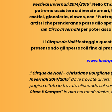
Festival Invernali 2014/2015"
. Nello C
potremo assistere a diversi numeri, 
esotici, giocoleria, clowns, ecc.! Purtr
artisti che prenderanno parte allo spet
del
Circo Invernale
per poter assa
Il
Cirque de Noël
festeggia quest'a
presentando gli spettacoli fino al pr
www.lecirq
Il
Cirque de Noël - Christiane Bouglione 
Invernali 2014/2015"
dove trovate diversi 
pagina citata la trovate cliccando sul no
Circo X Sempre"
in alto nel menù destro