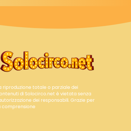
a riproduzione totale o parziale dei
ontenuti di Solocirco.net è vietata senza
'autorizzazione dei responsabili. Grazie per
a comprensione