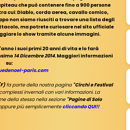
hapiteau che può contenere fino a 900 persone
tra cui: Diablo, corda aerea, cavallo comico,
oppo non siamo riusciti a trovare una lista degli
tacolo, ma potrete curiosare nel sito ufficiale
ggiare lo show tramite alcune immagini.
nno i suoi primi 20 anni di vita e lo farà
ossimo
14 Dicembre 2014
. Maggiori informazioni
su:
uedenoel-paris.com
(F)
fa parte della nostra pagina
"Circhi e Festival
complessi invernali con vari informazioni. La
me della stessa nella sezione
"Pagine di Solo
, oppure più semplicemente
cliccando QUI!!