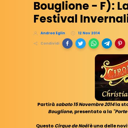
Bouglione - F): La
Festival Invernal
Andrea Eglin
12 Nov 2014
Condividi
Partirà
sabato 15 Novembre 2014
la st
Bouglione
, presentato a la
"Porte
Questo
Cirque de Noël
è una delle nov