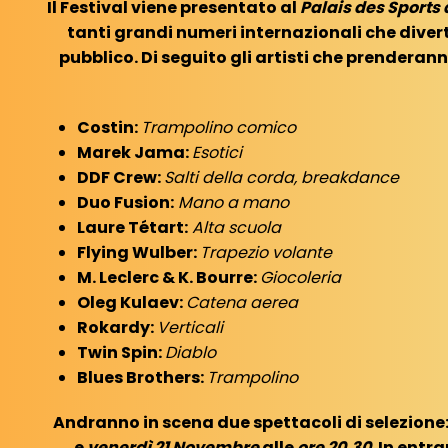
Il Festival viene presentato al
Palais des Sports
tanti grandi numeri internazionali che divert
pubblico. Di seguito gli artisti che prenderan
Costin:
Trampolino comico
Marek Jama:
Esotici
DDF Crew:
Salti della corda, breakdance
Duo Fusion:
Mano a mano
Laure Tétart:
Alta scuola
Flying Wulber:
Trapezio volante
M. Leclerc & K. Bourre:
Giocoleria
Oleg Kulaev:
Catena aerea
Rokardy:
Verticali
Twin Spin:
Diablo
Blues Brothers:
Trampolino
Andranno in scena due spettacoli di selezione
e
venerdì 21 Novembre
alle
ore 20.30
. In entr