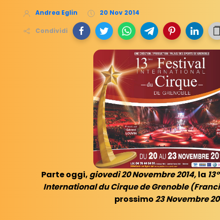
Andrea Eglin
20 Nov 2014
Condividi
Parte oggi,
giovedì 20 Novembre 2014,
la
13°
International du Cirque de Grenoble (Franc
prossimo
23 Novembre 20