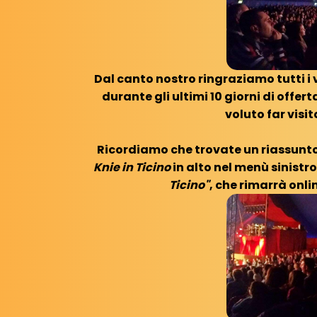
Dal canto nostro ringraziamo tutti i
durante gli ultimi 10 giorni di offer
voluto far visi
Ricordiamo che trovate un riassunto
Knie in Ticino
in alto nel menù sinistr
Ticino"
, che rimarrà onlin