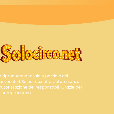
a riproduzione totale o parziale dei
ontenuti di Solocirco.net è vietata senza
'autorizzazione dei responsabili. Grazie per
a comprensione