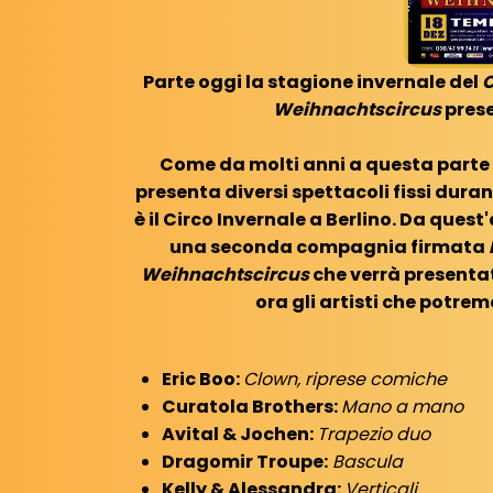
Parte oggi la stagione invernale del
C
Weihnachtscircus
pres
Come da molti anni a questa parte 
presenta diversi spettacoli fissi duran
è il Circo Invernale a Berlino. Da quest
una seconda compagnia firmata
Weihnachtscircus
che verrà presenta
ora gli artisti che potrem
Eric Boo:
Clown, riprese comiche
Curatola Brothers:
Mano a mano
Avital & Jochen:
Trapezio duo
Dragomir Troupe:
Bascula
Kelly & Alessandra:
Verticali