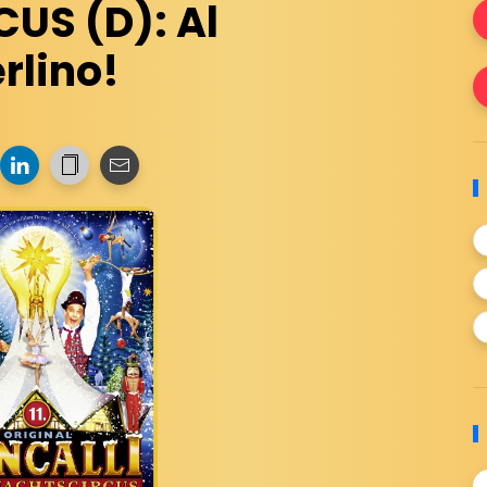
US (D): Al
rlino!