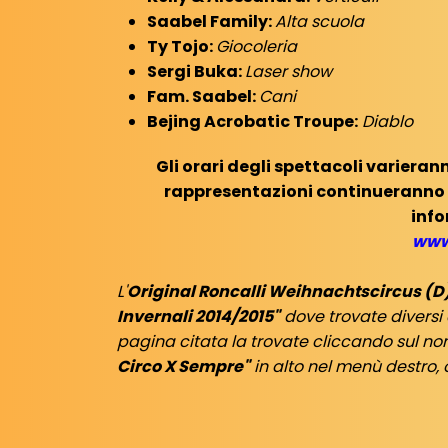
Saabel Family:
Alta scuola
Ty Tojo:
Giocoleria
Sergi Buka:
Laser show
Fam. Saabel:
Cani
Bejing Acrobatic Troupe:
Diablo
Gli orari degli spettacoli varieran
rappresentazioni continueranno 
info
www
L'
Original Roncalli Weihnachtscircus (D
Invernali 2014/2015"
dove trovate diversi 
pagina citata la trovate cliccando sul no
Circo X Sempre"
in alto nel menù destro