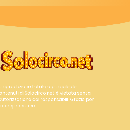
a riproduzione totale o parziale dei
ontenuti di Solocirco.net è vietata senza
'autorizzazione dei responsabili. Grazie per
a comprensione