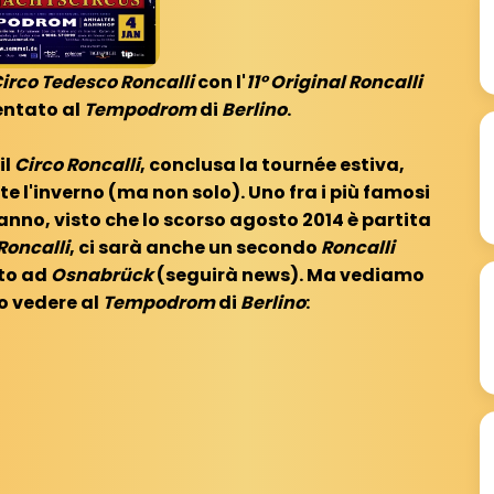
irco Tedesco Roncalli
con l'
11° Original Roncalli
entato al
Tempodrom
di
Berlino
.
il
Circo Roncalli
, conclusa la tournée estiva,
te l'inverno (ma non solo). Uno fra i più famosi
'anno, visto che lo scorso agosto 2014 è partita
Roncalli
, ci sarà anche un secondo
Roncalli
to ad
Osnabrück
(seguirà news). Ma vediamo
o vedere al
Tempodrom
di
Berlino
: