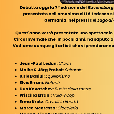
Debutta oggi la 7° edizione del
Ravensburge
presentato nell'omonima città tedesca si
Germania, nei pressi del
Lago di
Quest'anno verrà presentato uno spettacolo d
Circo Invernale che, in pochi anni, ha saputo af
Vediamo dunque gli artisti che vi prenderanno
Jean-Paul Ledun:
Clown
Maike & Jörg Probst:
Scimmie
Iurie Basiul:
Equilibrismo
Elvis Errani:
Elefanti
Duo Kovatchev:
Ruota della morte
Priscilla Errani:
Hula-hoop
Erma Kretz:
Cavalli in libertà
Marco Meoressa:
Giocoleria