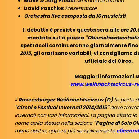
Mairk & Jörg Probst:
Animali da fattoria
David Paschke:
Presentatore
Orchestra live composta da 10 musicisti
Il debutto è previsto questa sera alle
ore 20.
montato sulla piazza
"Oberschwabenhall
spettacoli continueranno giornalmente fino
2015
, gli orari sono variabili, vi consigliamo d
ufficiale del Circo.
Maggiori informazioni s
www.weihnachtscircus-rv
Il
Ravensburger Weihnachtscircus (D)
fa parte d
"Circhi e Festival Invernali 2014/2015"
dove trovat
invernali con vari informazioni. La pagina citata la
nome della stessa nella sezione
"Pagine di Solo C
menù destro, oppure più semplicemente
cliccand