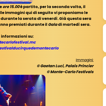
le
ore 15.00
è partito, per la seconda volta, il
lle immagini qui di seguito vi proponiamo le
 durante la serata di venerdì.
Già questa sera
anno premiati durante il
Gala
di martedì sera.
 informazioni su:
carlofestival.mc
stivalducirquedemontecarlo
Immagini:
© Gaetan Luci, Palais Princier
© Monte-Carlo Festivals