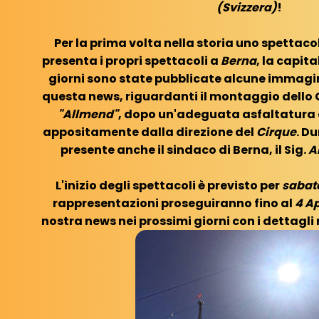
(Svizzera)
!
Per la prima volta nella storia uno spettaco
presenta i propri spettacoli a
Berna
, la capita
giorni sono state pubblicate alcune immagini
questa news, riguardanti il montaggio dello 
"Allmend"
, dopo un'adeguata asfaltatura d
appositamente dalla direzione del
Cirque
. D
presente anche il sindaco di Berna, il Sig.
A
L'inizio degli spettacoli è previsto per
sabato
rappresentazioni proseguiranno fino al
4 Ap
nostra news nei prossimi giorni con i dettagli 