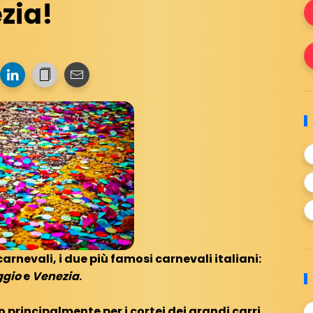
zia!
arnevali, i due più famosi carnevali italiani:
ggio
e
Venezia
.
 principalmente per i cortei dei grandi carri