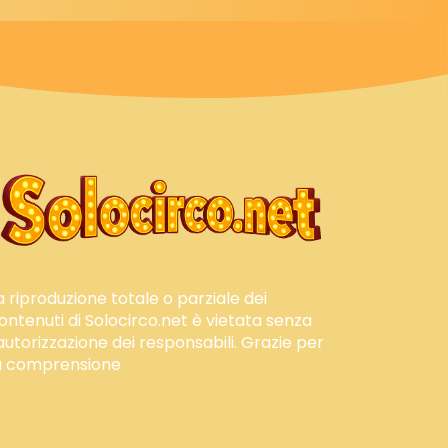
a riproduzione totale o parziale dei
ontenuti di Solocirco.net è vietata senza
'autorizzazione dei responsabili. Grazie per
a comprensione