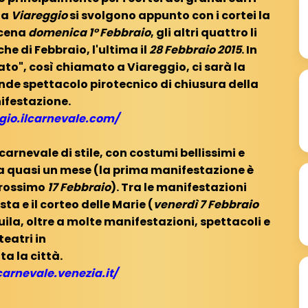
 a
Viareggio
si svolgono appunto con i cortei la
scena
domenica 1° Febbraio
, gli altri quattro li
e di Febbraio, l'ultima il
28 Febbraio 2015
. In
to", così chiamato a Viareggio, ci sarà la
nde spettacolo pirotecnico di chiusura della
festazione.
ggio.ilcarnevale.com/
carnevale di stile, con costumi bellissimi e
ra quasi un mese (la prima manifestazione è
 prossimo
17 Febbraio
). Tra le manifestazioni
ta e il corteo delle Marie (
venerdì 7 Febbraio
Aquila, oltre a molte manifestazioni, spettacoli e
teatri in
ta la città.
arnevale.venezia.it/