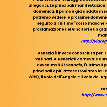
allegorici. Le principali manifestazioni
domenica. Il primo è già andato in 
potremo vedere le prossime domenich
seguito all'ultimo "corso maschera
proclamazione dei vincitori e un gra
mani
http://viare
Venezia è invece conosciuta per il 
raffinati. A
Venezia
il carnevale du
avvenuta il
31 Gennaio
, l'ultima il
principali e più attese troviamo la Fes
2015
), il volo dell'Angelo e il volo del'
tut
http://www.c