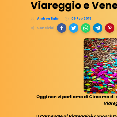
Viareggio e Vene
Andrea Eglin
06 Feb 2015
Condividi
Oggi non vi parliamo di Circo ma di c
Viare
Il
Carnevale di Viareggio
è conosciuto