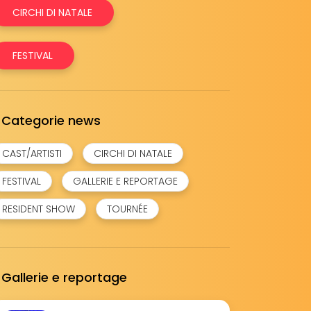
CIRCHI DI NATALE
FESTIVAL
Categorie news
CAST/ARTISTI
CIRCHI DI NATALE
FESTIVAL
GALLERIE E REPORTAGE
RESIDENT SHOW
TOURNÉE
Gallerie e reportage