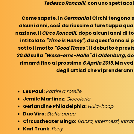
Tedesco Roncalli
, con uno spettaco
Come sapete, in
Germania
i Circhi tengono s
alcuni anni, così da riuscire a fare tappa quasi
nazione. Il
Circo Roncalli
, dopo alcuni anni di t
intitolato
"Time is Honey"
, da quest'anno si
sotto il motto
"Good Times"
. Il debutto è prev
20.00
sulla
"Wese-ems-Halle"
di
Oldenburg
, d
rimarrà fino al prossimo
6 Aprile 2015
. Ma ved
degli artisti che vi prenderann
Les Paul:
Pattini a rotelle
Jemile Martinez:
Giocoleria
Gerlandine Philadelphia:
Hula-hoop
Duo Viro:
Stoffe aeree
Circustheater Bingo:
Danza, intermezzi, intra
Karl Trunk:
Pony