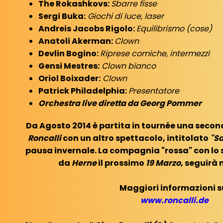
The Rokashkovs:
Sbarre fisse
Sergi Buka:
Giochi di luce, laser
Andreis Jacobs Rigolo:
Equilibrismo (cose)
Anatoli Akerman:
Clown
Devlin Bogino:
Riprese comiche, intermezzi
Gensi Mestres:
Clown bianco
Oriol Boixader:
Clown
Patrick Philadelphia:
Presentatore
Orchestra live diretta da Georg Pommer
Da Agosto 2014 è partita in tournée una sec
Roncalli
con un altro spettacolo, intitolato
"Sa
pausa invernale. La compagnia "rossa" con lo
da
Herne
il prossimo
19 Marzo
, seguirà 
Maggiori informazioni s
www.roncalli.de