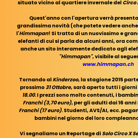
situato vicino al quartiere invernale del
Circo
Quest'anno con l'apertura verrà presenta
grandissima novità (che potete vedere anche 
l'
Himmapan
! Si tratta di un nuovissimo e gra
elefanti di cui si parla da alcuni anni, ora co
anche un sito interamente dedicato agli elef
"Himmapan"
, visibile al segue
www.himmapan.ch
Tornando al
Kinderzoo
, la stagione 2015 parte
prossimo
31 Ottobre
, sarà aperto tutti i giorn
18.00
. I prezzi sono molto contenuti, i bamb
Franchi (3,70 euro)
, per gli adulti dai 16 anni
Franchi (17 euro)
. Studenti, AVS/AI, ecc. paga
bambini nel giorno del loro compleanno
Vi segnaliamo un Reportage di
Solo Circo X 