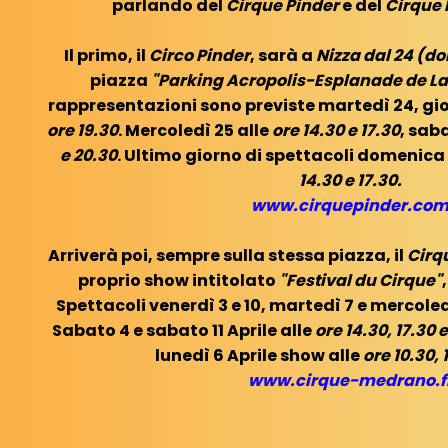
parlando del
Cirque Pinder
e del
Cirque 
Il primo, il
Circo Pinder
, sarà a
Nizza dal 24 (d
piazza
"Parking Acropolis-Esplanade de La
rappresentazioni sono previste martedì 24, gio
ore 19.30
. Mercoledì 25 alle
ore 14.30 e 17.30
, sab
e 20.30
. Ultimo giorno di spettacoli domenica
14.30 e 17.30.
www.cirquepinder.co
Arriverà poi, sempre sulla stessa piazza, il
Cirq
proprio show intitolato
"Festival du Cirque"
Spettacoli venerdì 3 e 10, martedì 7 e mercoled
Sabato 4 e sabato 11 Aprile alle
ore 14.30, 17.30 
lunedì 6 Aprile show alle
ore 10.30, 
www.cirque-medrano.f