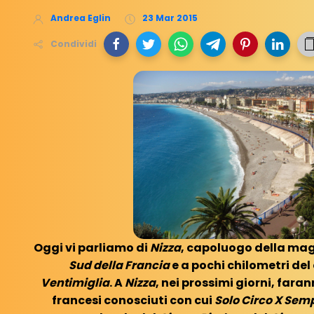
Andrea Eglin
23 Mar 2015
Condividi
Oggi vi parliamo di
Nizza
, capoluogo della ma
Sud della Francia
e a pochi chilometri del 
Ventimiglia
. A
Nizza
, nei prossimi giorni, fara
francesi conosciuti con cui
Solo Circo X Sem