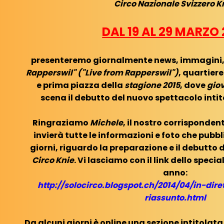
Circo Nazionale Svizzero K
DAL 19 AL 29 MARZO 
presenteremo giornalmente news, immagini, 
Rapperswil" ("Live from Rapperswil")
, quartier
e prima piazza della
stagione 2015
, dove
gio
scena il debutto del nuovo spettacolo inti
Ringraziamo
Michele
, il nostro corrisponde
invierà tutte le informazioni e foto che pubb
giorni, riguardo la preparazione e il debutto 
Circo Knie
. Vi lasciamo con il link dello speci
anno:
http://solocirco.blogspot.ch/2014/04/in-dire
riassunto.html
Da alcuni giorni è online una sezione intitolat