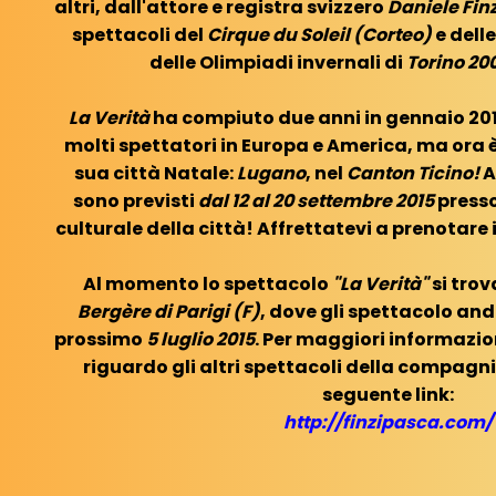
altri, dall'attore e registra svizzero
Daniele Fin
spettacoli del
Cirque du Soleil (Corteo)
e dell
delle Olimpiadi invernali di
Torino 20
La Verità
ha compiuto due anni in gennaio 20
molti spettatori in Europa e America, ma ora è
sua città Natale:
Lugano
, nel
Canton Ticino!
A
sono previsti
dal 12 al 20 settembre 2015
presso
culturale della città! Affrettatevi a prenotare i
Al momento lo spettacolo
"La Verità"
si trov
Bergère di Parigi (F)
, dove gli spettacolo and
prossimo
5 luglio 2015
. Per maggiori informazio
riguardo gli altri spettacoli della compagni
seguente link:
http://finzipasca.com/