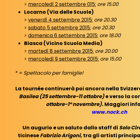
>
mercoledì 2 settembre 015:
ore 15.00
Locarno (Via delle Scuole)
>
venerdì 4 settembre 2015:
ore 20.30
>
sabato 5 settembre 2015:
ore 20.30
>
domenica 6 settembre 2015:
ore 18.00
Biasca (Vicino Scuola Media)
>
martedì 8 settembre 2015:
ore 20.00
>
mercoledì 9 settembre 2015:
ore 15.00
* = Spettacolo per famiglie!
La tournée continuerà poi ancora nella Svizzera
Basilea (25 settembre-11 ottobre)
e verso la co
ottobre-1° novembre).
Maggiori info
www.nock.ch
Un augurio e un saluto dallo staff di
Solo Ci
ticinese
Fabrizio Arigoni
, tra gli artisti princi