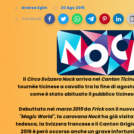
Andrea Eglin
20 Ago 2015
Condividi
Il
Circo Svizzero Nock
arriva nel
Canton Ticin
tournée ticinese a cavallo tra la fine di agosto
come è stato abituato il pubblico ticinese
Debuttato nel
marzo 2015
da
Frick
con il nuov
"Magic World"
, la
carovana Nock
ha già visita
tedesca, la Svizzera francese e il Canton Grigi
2015 è però occorso anche un grave infortuni