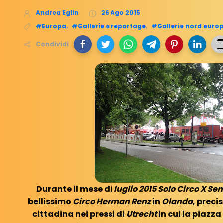
Andrea Eglin
26 Ago 2015
#Europa
,
#Gallerie e reportage
,
#Gallerie nord euro
Condividi
Durante il mese di
luglio 2015 Solo Circo X S
bellissimo
Circo Herman Renz
in
Olanda
, prec
cittadina nei pressi di
Utrecht
in cui la piazza 