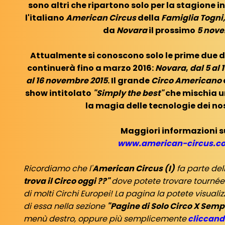
sono altri che ripartono solo per la stagione i
l'italiano
American Circus
della
Famiglia Togni
da
Novara
il prossimo
5 nove
Attualmente si conoscono solo le prime due d
continuerà fino a marzo 2016:
Novara
,
dal 5 al
al 16 novembre 2015
. Il grande
Circo Americano
show intitolato
"Simply the best"
che mischia u
la magia delle tecnologie dei nos
Maggiori informazioni s
www.american-circus.c
Ricordiamo che l'
American Circus (I)
fa parte del
trova il Circo oggi ??"
dove potete trovare tourné
di molti Circhi Europei! La pagina la potete visual
di essa nella sezione
"Pagine di Solo Circo X Sem
menù destro, oppure più semplicemente
cliccando