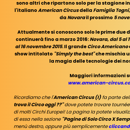
sono altri che ripartono solo per la stagione i
l'italiano
American Circus
della
Famiglia Togni
da
Novara
il prossimo
5 nove
Attualmente si conoscono solo le prime due d
continuerà fino a marzo 2016:
Novara
,
dal 5 al
al 16 novembre 2015
. Il grande
Circo Americano
show intitolato
"Simply the best"
che mischia u
la magia delle tecnologie dei nos
Maggiori informazioni s
www.american-circus.c
Ricordiamo che l'
American Circus (I)
fa parte del
trova il Circo oggi ??"
dove potete trovare tourné
di molti Circhi Europei! La pagina la potete visual
di essa nella sezione
"Pagine di Solo Circo X Sem
menù destro, oppure più semplicemente
cliccando