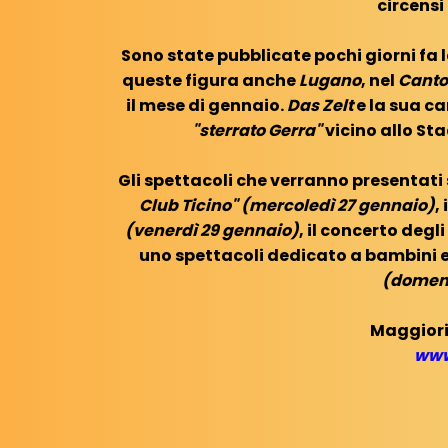
circensi
Sono state pubblicate pochi giorni fa l
queste figura anche
Lugano
, nel
Canto
il mese di gennaio.
Das Zelt
e la sua c
"sterrato Gerra"
vicino allo St
Gli spettacoli che verranno presentati
Club Ticino" (mercoledì 27 gennaio)
,
(venerdì 29 gennaio)
, il concerto degli
uno spettacoli dedicato a bambini e 
(domeni
Maggiori
www