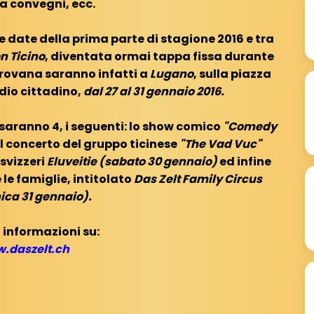
 a convegni, ecc.
e date della prima parte di stagione 2016 e tra
n Ticino
, diventata ormai tappa fissa durante
arovana saranno infatti a
Lugano
, sulla piazza
adio cittadino,
dal 27 al 31 gennaio 2016.
 saranno 4, i seguenti: lo show comico
"Comedy
 il concerto del gruppo ticinese
"The Vad Vuc"
 svizzeri
Eluveitie (sabato 30 gennaio)
ed infine
le famiglie, intitolato
Das Zelt Family Circus
ca 31 gennaio).
 informazioni su:
.daszelt.ch