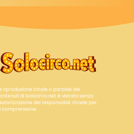
a riproduzione totale o parziale dei
ontenuti di Solocirco.net è vietata senza
'autorizzazione dei responsabili. Grazie per
a comprensione