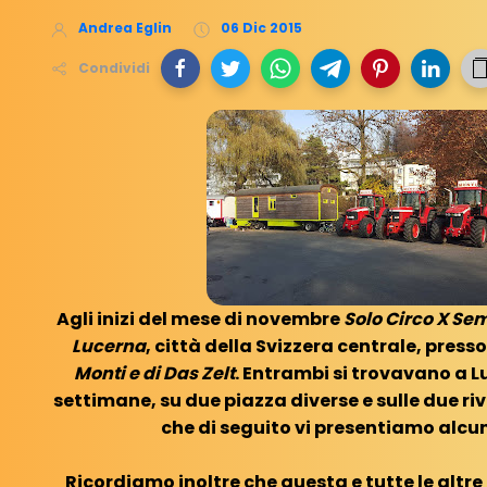
Andrea Eglin
06 Dic 2015
Condividi
Agli inizi del mese di novembre
Solo Circo X Se
Lucerna
, città della Svizzera centrale, press
Monti e di Das Zelt
. Entrambi si trovavano a 
settimane, su due piazza diverse e sulle due ri
che di seguito vi presentiamo alcu
Ricordiamo inoltre che questa e tutte le altre