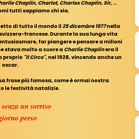
harlie Chaplin, Charlot, Charles Chaplin, Sir,
...
mi tutti sappiamo chi sia.
etto di tutto il mondo il
25 dicembre 1977
nella
a svizzera-francese. Durante la sua lunga vita
entusiasmare, far piangere e pensare a milioni
che stava molto a cuore a
Charlie Chaplin
era il
to proprio
"Il Circo"
, nel 1928, vincendo anche un
oscar.
sua frase più famosa, come è ormai nostra
o le festività natalizie.
 senza un sorriso
giorno perso