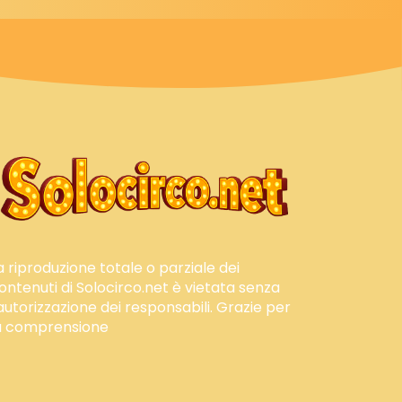
a riproduzione totale o parziale dei
ontenuti di Solocirco.net è vietata senza
'autorizzazione dei responsabili. Grazie per
a comprensione