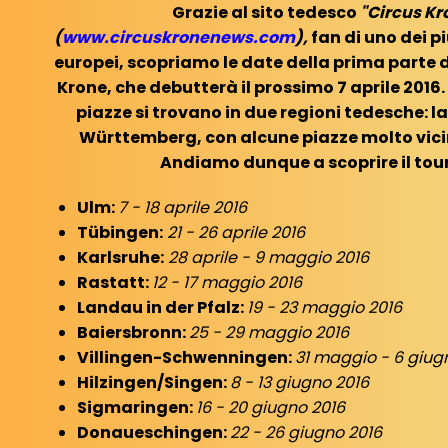
Grazie al sito tedesco
"Circus Kr
(
www.circuskronenews.com
),
fan di uno dei p
europei, scopriamo le date della prima parte d
Krone, che debutterà il prossimo 7 aprile 2016
piazze si trovano in due regioni tedesche: l
Württemberg, con alcune piazze molto vicine
Andiamo dunque a scoprire il tou
Ulm:
7 - 18 aprile 2016
Tübingen:
21 - 26 aprile 2016
Karlsruhe:
28 aprile - 9 maggio 2016
Rastatt:
12 - 17 maggio 2016
Landau in der Pfalz:
19 - 23 maggio 2016
Baiersbronn:
25 - 29 maggio 2016
Villingen-Schwenningen:
31 maggio - 6 giug
Hilzingen/Singen:
8 - 13 giugno 2016
Sigmaringen:
16 - 20 giugno 2016
Donaueschingen:
22 - 26 giugno 2016