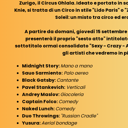
Zurigo, il Circus Ohlala. Ideato e portato in 
Knie, si tratta di un Circo in stile "Lido Paris" 
Soleil: un misto tra circo ed e
A partire da domani, giovedì 15 settembre 2
presenterà il proprio "sesto atto" intitola
sottotitolo ormai consolidato "Sexy - Crazy - A
gli artisti che vedremo in p
Midnight Story:
Mano a mano
Sauo Sarmiento:
Palo aereo
Black Gatsby:
Cantante
Pavel Stankevich:
Verticali
Andrey Maslov:
Giocoleria
Captain Folco:
Comedy
Naked Lunch:
Comedy
Duo Throwings:
"Russian Cradle"
Yusura:
Aerial bondage