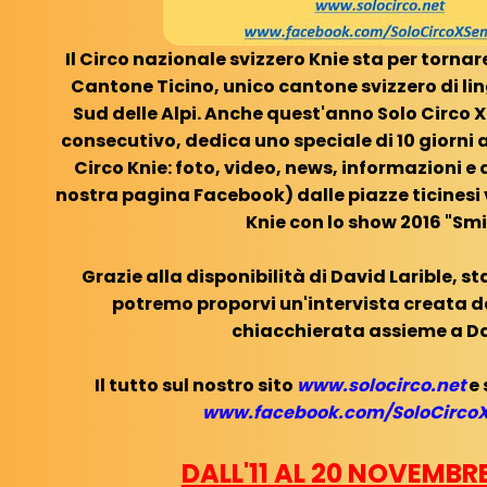
Il Circo nazionale svizzero Knie sta per torna
Cantone Ticino, unico cantone svizzero di li
Sud delle Alpi.
Anche quest'anno Solo Circo X 
consecutivo, dedica uno speciale di 10 giorni a
Circo Knie: foto, video, news, informazioni e d
nostra pagina Facebook) dalle piazze ticinesi
Knie con lo show 2016 "Smi
Grazie alla disponibilità di David Larible, st
potremo proporvi un'intervista creata d
chiacchierata assieme a D
Il tutto sul nostro sito
www.solocirco.net
e 
www.facebook.com/SoloCirco
DALL'11 AL 20 NOVEMBRE