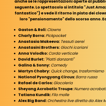
anche se le rappresentazioni aperte al pubblic
seguente. Lo spettacolo si intitola "Just Am
fantastico") e vede il ritorno in pista dei clow
loro "pensionamento" dello scorso anno. Ec
Gaston & Roli:
Clowns
Charly Borra:
Pickpocket
Anastasia Makeeva:
Tessuti aerei
Anastasini Brothers:
Giochi icariani
Anna Volodko:
Corda verticale
David Burlet:
"Piatti danzanti"
Galina & Sonny:
Comedy
Martyn Chabry:
Quick change, trasformismo
National Pyongyang Circus:
Barra russa
Rafael de Carlos:
Giocoleria
Sheyang Acrobatic Troupe:
Numero acrobati
Tatiana Kundik:
Filo molle
Alex Big Band:
Orchestra live diretta da Alex 