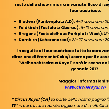
resto dello show rimarrà invariato. Ecco di se
tour austriaco:
Bludenz (Funkenplatz A.D):
4-6 novembre 20
Feldkirch (Festplatz Oberau):
8-13 novembre
Bregenz (Festspielhaus Parkplatz West):
15
Dornbirn (Schorenareal):
22-27 novembre 20
In seguito al tour austriaco tutta la carovan
direzione di Emmenbrücke/Lucerna per il nuovo 
"Weihnachtscircus Royal" sarà in scena dal 
gennaio 2017.
Maggiori informazioni s
www.circusroyal.ch
Il
Circus Royal (CH)
fa parte della nostra pagina
"
??"
in cui trovate tournée aggiornate di molti Circ