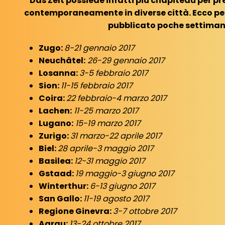
Das Zelt possiede infatti più chapiteau per pr
contemporaneamente in diverse città. Ecco però
pubblicato poche settiman
Zugo:
8-21 gennaio 2017
Neuchâtel:
26-29 gennaio 2017
Losanna:
3-5 febbraio 2017
Sion:
11-15 febbraio 2017
Coira:
22 febbraio-4 marzo 2017
Lachen:
11-25 marzo 2017
Lugano:
15-19 marzo 2017
Zurigo:
31 marzo-22 aprile 2017
Biel:
28 aprile-3 maggio 2017
Basilea:
12-31 maggio 2017
Gstaad:
19 maggio-3 giugno 2017
Winterthur:
6-13 giugno 2017
San Gallo:
11-19 agosto 2017
Regione Ginevra:
3-7 ottobre 2017
Aarau:
13-24 ottobre 2017