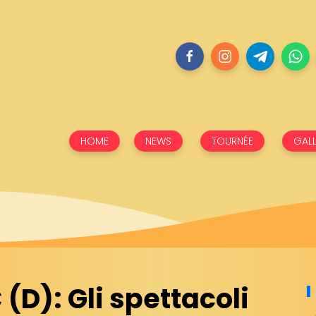
HOME
NEWS
TOURNÉE
GALL
(D): Gli spettacoli