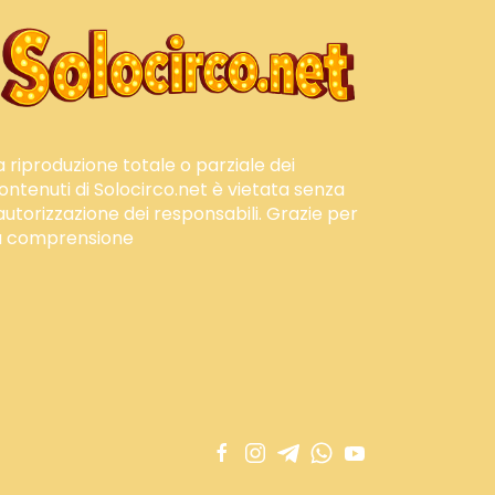
a riproduzione totale o parziale dei
ontenuti di Solocirco.net è vietata senza
'autorizzazione dei responsabili. Grazie per
a comprensione