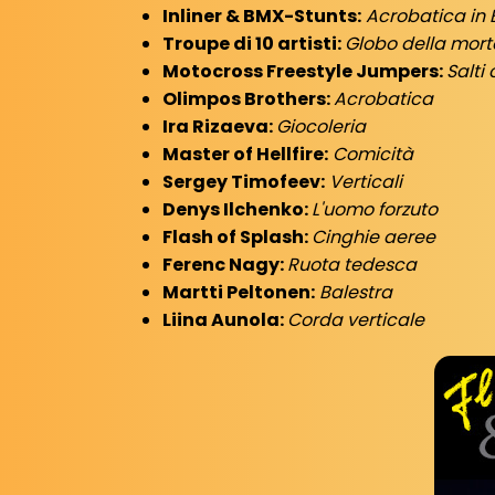
Inliner & BMX-Stunts:
Acrobatica in
Troupe di 10 artisti:
Globo della mort
Motocross Freestyle Jumpers:
Salti
Olimpos Brothers:
Acrobatica
Ira Rizaeva:
Giocoleria
Master of Hellfire:
Comicità
Sergey Timofeev:
Verticali
Denys Ilchenko:
L'uomo forzuto
Flash of Splash:
Cinghie aeree
Ferenc Nagy:
Ruota tedesca
Martti Peltonen:
Balestra
Liina Aunola:
Corda verticale