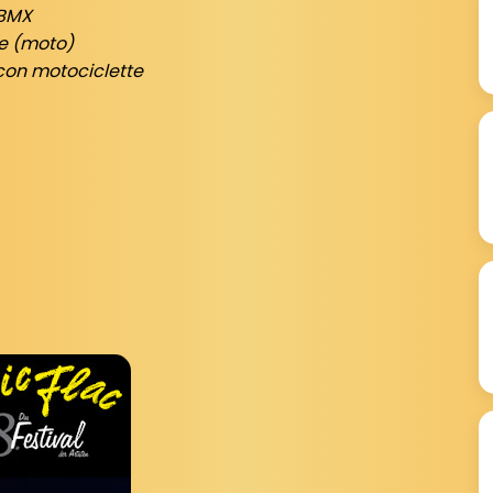
 BMX
e (moto)
 con motociclette