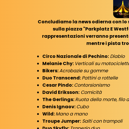
Concludiamo la news odierna con lo s
sulla piazza "Parkplatz E Westf
rappresentazioni verranno presenta
mentre i pista tro
Circo Nazionale di Pechino:
Diablo
Melanie Chy:
Verticali su motociclett
Bikers:
Acrobazie su gomme
Duo Transcend:
Pattini a rottelle
Cesar Pindo:
Contorsionismo
David Eriksson:
Comicità
The Gerlings:
Ruota della morte, filo a
Denis Ignaov:
Cubo
Wild:
Mano a mano
Troupe Jumper:
Salti con trampoli
Duo Skyfly:
Trapezio duo