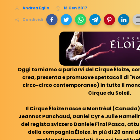
Andrea Eglin
13 Gen 2017
Condividi
Oggi torniamo a parlarvi del Cirque Éloize,
crea, presenta e promuove spettacoli di "N
circo-circo contemporaneo) in tutto il mond
Cirque du Soleil.
Il Cirque Éloize nasce a Montréal (Canada) 
Jeannot Panchaud, Daniel Cyr e Julie Hameli
del regista svizzero Daniele Finzi Pasca, attu
della compagnia Éloize. In più di 20 anni d
spettacoli presentati, tra cui tre attu