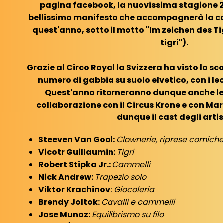
pagina facebook, la nuovissima stagione 201
bellissimo manifesto che accompagnerà la c
quest'anno, sotto il motto "Im zeichen des Ti
tigri").
Grazie al Circo Royal la Svizzera ha visto lo sco
numero di gabbia su suolo elvetico, con i leo
Quest'anno ritorneranno dunque anche le 
collaborazione con il Circus Krone e con Mar
dunque il cast degli artis
Steeven Van Gool:
Clownerie, riprese comich
Vicotr Guillaumin:
Tigri
Robert Stipka Jr.:
Cammelli
Nick Andrew:
Trapezio solo
Viktor Krachinov:
Giocoleria
Brendy Joltok:
Cavalli e cammelli
Jose Munoz:
Equilibrismo su filo