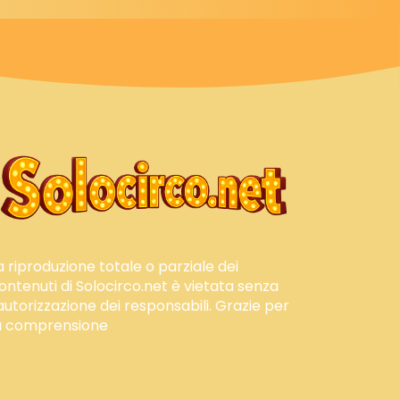
a riproduzione totale o parziale dei
ontenuti di Solocirco.net è vietata senza
'autorizzazione dei responsabili. Grazie per
a comprensione