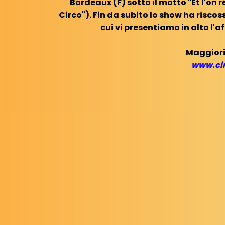
Bordeaux (F) sotto il motto "Et l'on 
Circo"). Fin da subito lo show ha riscos
cui vi presentiamo in alto l'a
Maggiori
www.ci