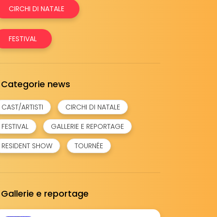
CIRCHI DI NATALE
FESTIVAL
Categorie news
CAST/ARTISTI
CIRCHI DI NATALE
FESTIVAL
GALLERIE E REPORTAGE
RESIDENT SHOW
TOURNÉE
Gallerie e reportage