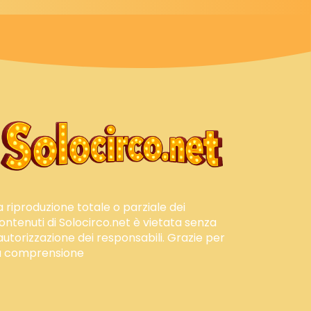
a riproduzione totale o parziale dei
ontenuti di Solocirco.net è vietata senza
'autorizzazione dei responsabili. Grazie per
a comprensione