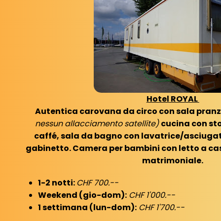
Hotel ROYAL
Autentica carovana da circo con sala pran
nessun allacciamento satellite)
cucina con st
caffé, sala da bagno con lavatrice/asciugat
gabinetto.
C
amera per bambini con letto a cas
matrimoniale.
1-2 notti:
CHF 700.--
Weekend (gio-dom):
CHF 1'000.--
1 settimana (lun-dom):
CHF 1'700.--