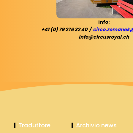
Info:
+41 (0) 79 276 32 40 /
circo.zemanek
info@circusroyal.ch
Traduttore
Archivio news