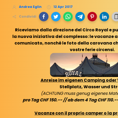
Andrea Eglin
12 Apr 2017
Condividi
Riceviamo dalla direzione del Circo Royal e p
la nuova iniziativa del complesso: le vacanze al
comunicato, nonché le foto della carovana che
vostre ferie circensi.
Anreise im eigenen Camping ode
Stellplatz, Wasser und St
(ACHTUNG muss genug eigenes Mater
pro Tag CHF 150.-- // ab dem 4 Tag CHF 110.-
Vacanze con il proprio camper o la pr