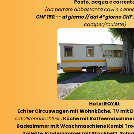
Posto, acqua e corrent
(da portare abbastanza cavi e canne
CHF 150.-- al giorno // dal 4° giorno CHF 
camper/roulotte)
Hotel ROYAL
Echter Circuswagen mit Wohnküche, TV mit D
satellitenanschluss)
Küche mit Kaffeemaschine
Badezimmer mit Waschmaschiene Kombi Troc
Toilette.
Kinderzimmer mit Stockbett,
Schla