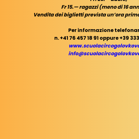
Fr 15.— ragazzi (meno di 16 ann
Vendita dei biglietti prevista un’ora prim
Per informazione telefonar
n. +41 76 457 18 91 oppure +39 333
www.scuolacircogolovkov
info@scuolacircogolovkov