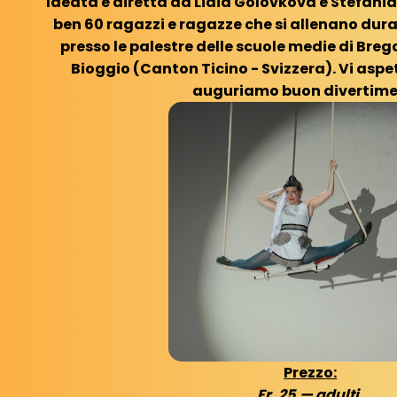
Ideata e diretta da Lidia Golovkova e Stefania
ben 60 ragazzi e ragazze che si allenano duran
presso le palestre delle scuole medie di Br
Bioggio (Canton Ticino - Svizzera). Vi asp
auguriamo buon divertime
Prezzo:
Fr. 25.— adulti,